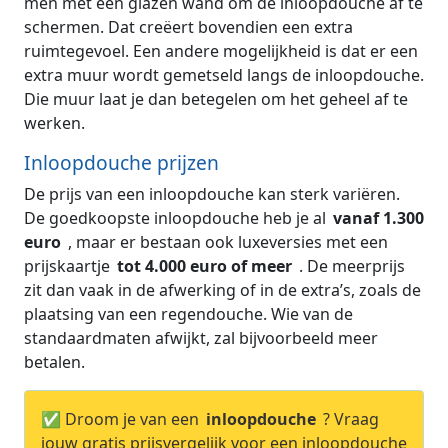
men met een glazen wand om de inloopdouche af te
schermen. Dat creëert bovendien een extra
ruimtegevoel. Een andere mogelijkheid is dat er een
extra muur wordt gemetseld langs de inloopdouche.
Die muur laat je dan betegelen om het geheel af te
werken.
Inloopdouche prijzen
De prijs van een inloopdouche kan sterk variëren.
De goedkoopste inloopdouche heb je al
vanaf 1.300
euro
, maar er bestaan ook luxeversies met een
prijskaartje
tot 4.000 euro of meer
. De meerprijs
zit dan vaak in de afwerking of in de extra’s, zoals de
plaatsing van een regendouche. Wie van de
standaardmaten afwijkt, zal bijvoorbeeld meer
betalen.
✅ Droom je van een
inloopdouche
? Vraag
jouw gratis prijsvergelijk voor een inloopdouche