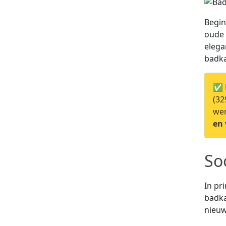
Begin
oude 
elega
badka
✅ 
(32
wer
en 
So
In pr
badka
nieuw