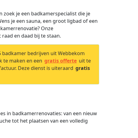
n zoek je een badkamerspecialist die je
ns je een sauna, een groot ligbad of een
adkamerrenovatie? Onze
raad en daad bij te staan.
 5 badkamer bedrijven uit Webbekom
ak te maken en een
gratis offerte
uit te
factuur. Deze dienst is uiteraard
gratis
aties in badkamerrenovaties: van een nieuw
he tot het plaatsen van een volledig