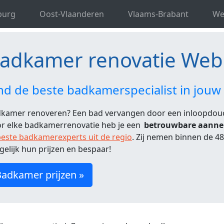
novatie Vlaams-Brabant
Badkamer renovatie Webbeko
burg
Oost-Vlaanderen
Vlaams-Brabant
We
adkamer renovatie Web
nd de beste badkamerspecialist in jouw
kamer renoveren? Een bad vervangen door een inloopdo
r elke badkamerrenovatie heb je een
betrouwbare aann
este badkamerexperts uit de regio
. Zij nemen binnen de 4
gelijk hun prijzen en bespaar!
adkamer prijzen »