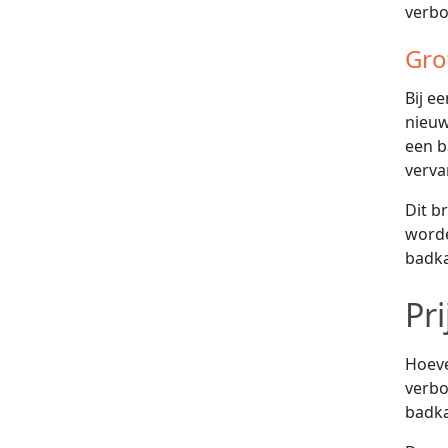
verbo
Gro
Bij e
nieuw
een b
verva
Dit b
worde
badka
Pr
Hoeve
verbo
badka