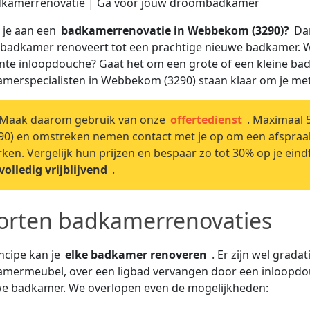
 je aan een
badkamerrenovatie in Webbekom (3290)?
Da
badkamer renoveert tot een prachtige nieuwe badkamer. We
nte inloopdouche? Gaat het om een grote of een kleine b
merspecialisten in Webbekom (3290) staan klaar om je met 
Maak daarom gebruik van onze
offertedienst
. Maximaal
90) en omstreken nemen contact met je op om een afspra
ken. Vergelijk hun prijzen en bespaar zo tot 30% op je eind
volledig vrijblijvend
.
orten badkamerrenovaties
incipe kan je
elke badkamer renoveren
. Er zijn wel grad
mermeubel, over een ligbad vervangen door een inloopdouc
e badkamer. We overlopen even de mogelijkheden: