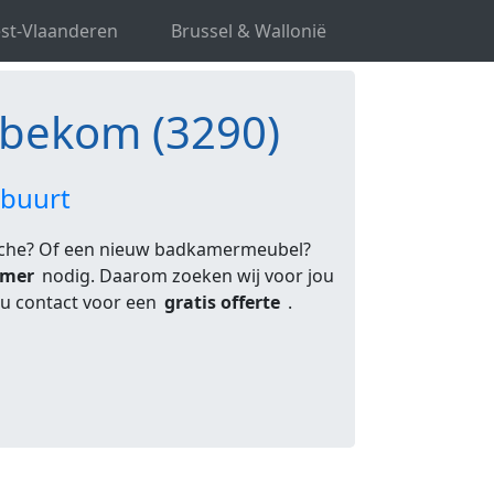
m
st-Vlaanderen
Brussel & Wallonië
bekom (3290)
 buurt
uche? Of een nieuw badkamermeubel?
emer
nodig. Daarom zoeken wij voor jou
8u contact voor een
gratis offerte
.