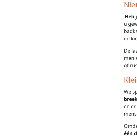
Nie
Heb 
u gew
badka
en kie
De la
men s
of rus
Kle
We sp
bree
en er
mense
Omdat
één 