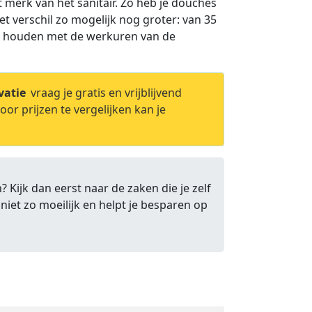
t merk van het sanitair. Zo heb je douches
t verschil zo mogelijk nog groter: van 35
ng houden met de werkuren van de
vatie
vraag je gratis en vrijblijvend
or prijzen te vergelijken kan je
 Kijk dan eerst naar de zaken die je zelf
niet zo moeilijk en helpt je besparen op