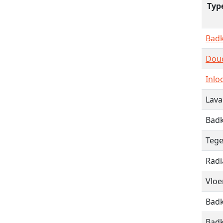
Typ
Bad
Dou
Inl
Lav
Bad
Teg
Radi
Vloe
Badk
Badk