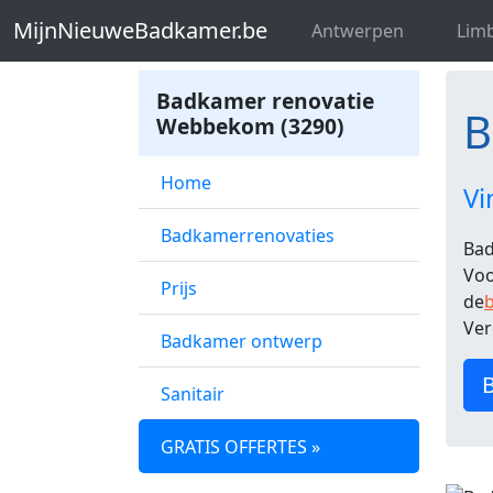
MijnNieuweBadkamer.be
Badkamer re
MijnNieuweBadkamer.be
Antwerpen
Lim
Badkamer renovatie
B
Webbekom (3290)
Home
Vi
Badkamerrenovaties
Bad
Voo
Prijs
de
b
Ver
Badkamer ontwerp
B
Sanitair
GRATIS OFFERTES »