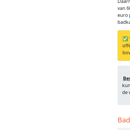
Daarn
van 6
euro 
badka
✅ 
off
bov
Be
kun
de 
Bad