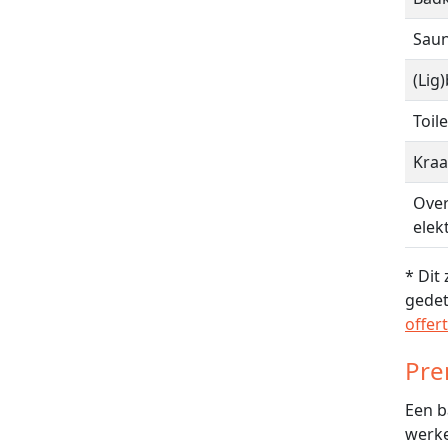
Saun
(Lig
Toile
Kra
Over
elek
* Dit
gedet
offer
Pre
Een b
werke