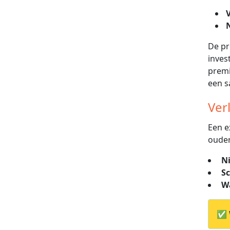
De p
inves
premi
een s
Ver
Een e
ouder
N
S
W
✅ W