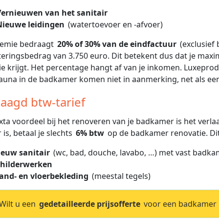
Vernieuwen van het sanitair
Nieuwe leidingen
(watertoevoer en -afvoer)
remie bedraagt
20% of 30% van de eindfactuur
(exclusie
teringsbedrag van 3.750 euro. Dit betekent dus dat je maxi
e krijgt. Het percentage hangt af van je inkomen. Luxepr
auna in de badkamer komen niet in aanmerking, net als e
laagd btw-tarief
xta voordeel bij het renoveren van je badkamer is het verlaa
 is, betaal je slechts
6% btw
op de badkamer renovatie. Dit
ieuw sanitair
(wc, bad, douche, lavabo, …) met vast badka
childerwerken
and- en vloerbekleding
(meestal tegels)
ilt u een
gedetailleerde prijsofferte
voor een badkamer r