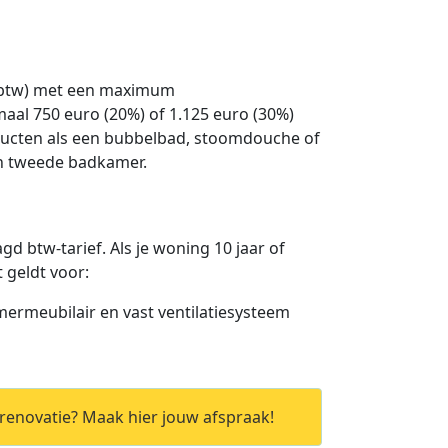
f btw) met een maximum
maal 750 euro (20%) of 1.125 euro (30%)
oducten als een bubbelbad, stoomdouche of
en tweede badkamer.
gd btw-tarief. Als je woning 10 jaar of
 geldt voor:
mermeubilair en vast ventilatiesysteem
enovatie? Maak hier jouw afspraak!