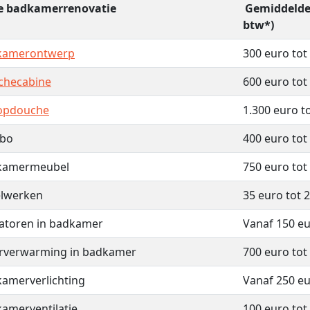
e badkamerrenovatie
Gemiddelde 
btw*)
kamerontwerp
300 euro tot
checabine
600 euro tot
oopdouche
1.300 euro t
abo
400 euro tot
kamermeubel
750 euro tot
elwerken
35 euro tot 
atoren in badkamer
Vanaf 150 e
rverwarming in badkamer
700 euro tot
amerverlichting
Vanaf 250 e
amerventilatie
100 euro tot