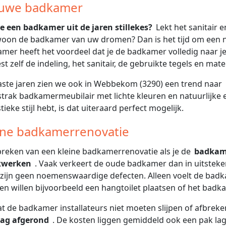
uwe badkamer
je een badkamer uit de jaren stillekes?
Lekt het sanitair 
oon de badkamer van uw dromen? Dan is het tijd om een 
mer heeft het voordeel dat je de badkamer volledig naar je e
st zelf de indeling, het sanitair, de gebruikte tegels en mater
aste jaren zien we ook in Webbekom (3290) een trend naar
trak badkamermeubilair met lichte kleuren en natuurlijke 
tieke stijl hebt, is dat uiteraard perfect mogelijk.
ine badkamerrenovatie
reken van een kleine badkamerrenovatie als je de
badkame
kwerken
. Vaak verkeert de oude badkamer dan in uitsteken
 zijn geen noemenswaardige defecten. Alleen voelt de ba
n willen bijvoorbeeld een hangtoilet plaatsen of het bad
 de badkamer installateurs niet moeten slijpen of afbreke
dag afgerond
. De kosten liggen gemiddeld ook een pak lag