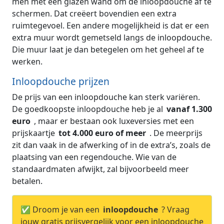
men met een glazen wand om de inloopdouche af te
schermen. Dat creëert bovendien een extra
ruimtegevoel. Een andere mogelijkheid is dat er een
extra muur wordt gemetseld langs de inloopdouche.
Die muur laat je dan betegelen om het geheel af te
werken.
Inloopdouche prijzen
De prijs van een inloopdouche kan sterk variëren.
De goedkoopste inloopdouche heb je al
vanaf 1.300
euro
, maar er bestaan ook luxeversies met een
prijskaartje
tot 4.000 euro of meer
. De meerprijs
zit dan vaak in de afwerking of in de extra’s, zoals de
plaatsing van een regendouche. Wie van de
standaardmaten afwijkt, zal bijvoorbeeld meer
betalen.
✅ Droom je van een
inloopdouche
? Vraag
jouw gratis prijsvergelijk voor een inloopdouche