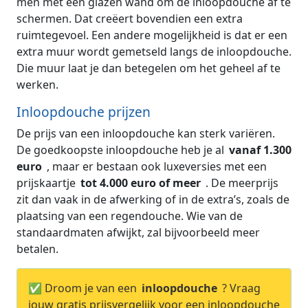
men met een glazen wand om de inloopdouche af te
schermen. Dat creëert bovendien een extra
ruimtegevoel. Een andere mogelijkheid is dat er een
extra muur wordt gemetseld langs de inloopdouche.
Die muur laat je dan betegelen om het geheel af te
werken.
Inloopdouche prijzen
De prijs van een inloopdouche kan sterk variëren.
De goedkoopste inloopdouche heb je al
vanaf 1.300
euro
, maar er bestaan ook luxeversies met een
prijskaartje
tot 4.000 euro of meer
. De meerprijs
zit dan vaak in de afwerking of in de extra’s, zoals de
plaatsing van een regendouche. Wie van de
standaardmaten afwijkt, zal bijvoorbeeld meer
betalen.
✅ Droom je van een
inloopdouche
? Vraag
jouw gratis prijsvergelijk voor een inloopdouche