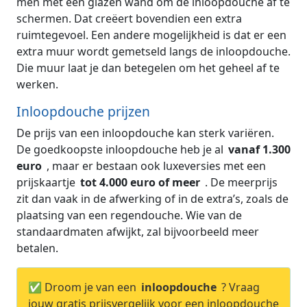
men met een glazen wand om de inloopdouche af te
schermen. Dat creëert bovendien een extra
ruimtegevoel. Een andere mogelijkheid is dat er een
extra muur wordt gemetseld langs de inloopdouche.
Die muur laat je dan betegelen om het geheel af te
werken.
Inloopdouche prijzen
De prijs van een inloopdouche kan sterk variëren.
De goedkoopste inloopdouche heb je al
vanaf 1.300
euro
, maar er bestaan ook luxeversies met een
prijskaartje
tot 4.000 euro of meer
. De meerprijs
zit dan vaak in de afwerking of in de extra’s, zoals de
plaatsing van een regendouche. Wie van de
standaardmaten afwijkt, zal bijvoorbeeld meer
betalen.
✅ Droom je van een
inloopdouche
? Vraag
jouw gratis prijsvergelijk voor een inloopdouche