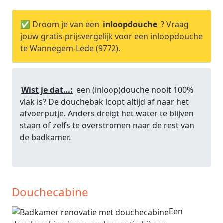
✅ Droom je van een
inloopdouche
? Vraag
jouw gratis prijsvergelijk voor een inloopdouche
te Wannegem-Lede (9772).
Wist je dat…:
een (inloop)douche nooit 100%
vlak is? De douchebak loopt altijd af naar het
afvoerputje. Anders dreigt het water te blijven
staan of zelfs te overstromen naar de rest van
de badkamer.
Douchecabine
Een