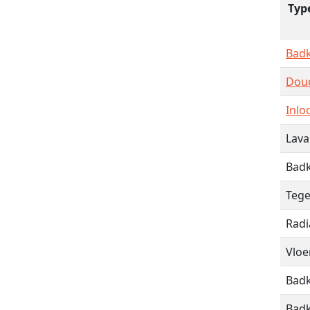
Typ
Bad
Dou
Inl
Lav
Bad
Teg
Radi
Vloe
Badk
Badk