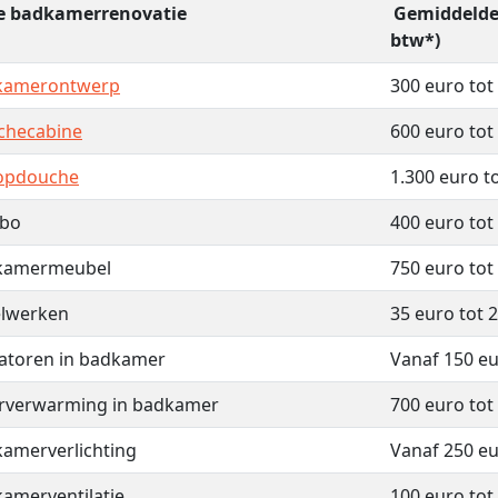
e badkamerrenovatie
Gemiddelde 
btw*)
kamerontwerp
300 euro tot
checabine
600 euro tot
oopdouche
1.300 euro t
abo
400 euro tot
kamermeubel
750 euro tot
elwerken
35 euro tot 
atoren in badkamer
Vanaf 150 e
rverwarming in badkamer
700 euro tot
amerverlichting
Vanaf 250 e
amerventilatie
100 euro tot