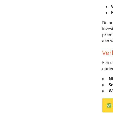
De p
inves
premi
een s
Ver
Een e
ouder
N
S
W
✅ W