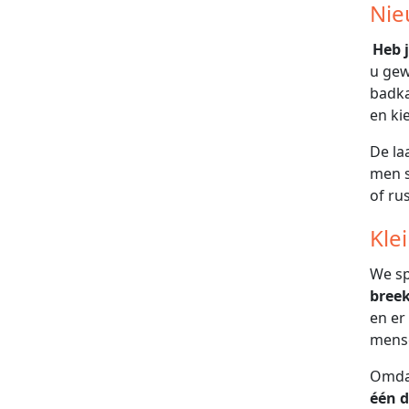
Nie
Heb 
u gew
badka
en kie
De la
men s
of rus
Kle
We sp
bree
en er
mense
Omdat
één 