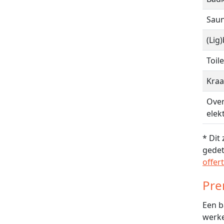
Saun
(Lig
Toile
Kra
Over
elek
* Dit
gedet
offer
Pre
Een b
werke