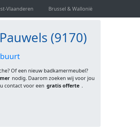
els
st-Vlaanderen
Brussel & Wallonië
-Pauwels (9170)
 buurt
uche? Of een nieuw badkamermeubel?
emer
nodig. Daarom zoeken wij voor jou
8u contact voor een
gratis offerte
.