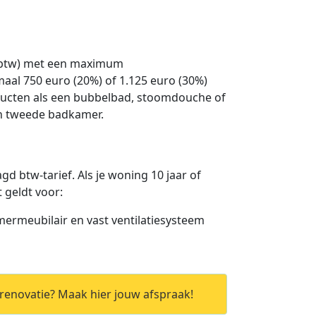
f btw) met een maximum
maal 750 euro (20%) of 1.125 euro (30%)
oducten als een bubbelbad, stoomdouche of
en tweede badkamer.
gd btw-tarief. Als je woning 10 jaar of
 geldt voor:
mermeubilair en vast ventilatiesysteem
enovatie? Maak hier jouw afspraak!