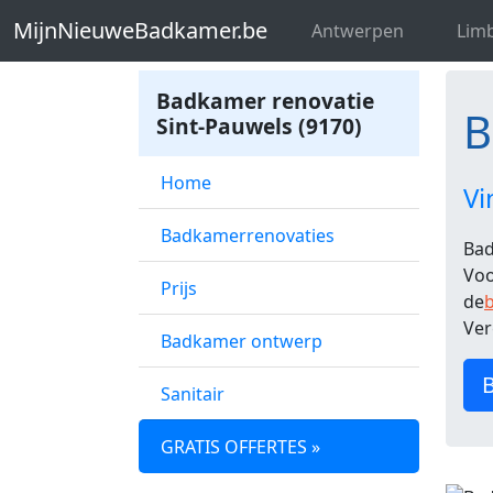
MijnNieuweBadkamer.be
Badkamer re
MijnNieuweBadkamer.be
Antwerpen
Lim
Badkamer renovatie
B
Sint-Pauwels (9170)
Home
Vi
Badkamerrenovaties
Bad
Voo
Prijs
de
b
Ver
Badkamer ontwerp
B
Sanitair
GRATIS OFFERTES »