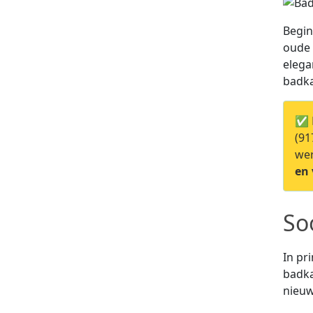
Begin
oude 
elega
badka
✅ 
(91
wer
en 
So
In pr
badka
nieuw