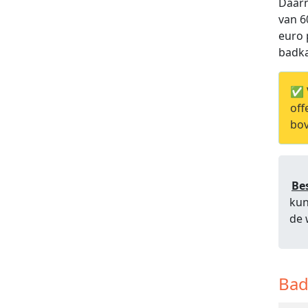
Daarn
van 6
euro 
badka
✅ 
off
bov
Be
kun
de 
Bad