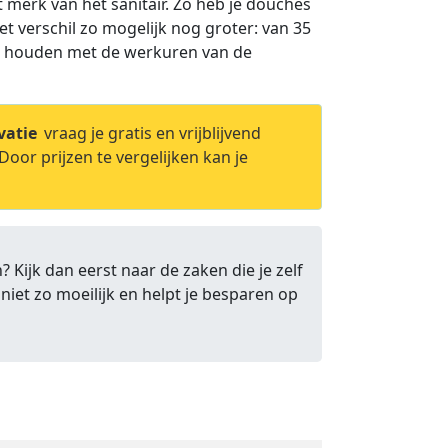
t merk van het sanitair. Zo heb je douches
t verschil zo mogelijk nog groter: van 35
ng houden met de werkuren van de
vatie
vraag je gratis en vrijblijvend
Door prijzen te vergelijken kan je
 Kijk dan eerst naar de zaken die je zelf
niet zo moeilijk en helpt je besparen op