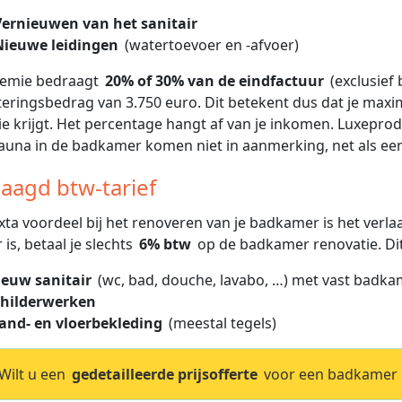
Vernieuwen van het sanitair
Nieuwe leidingen
(watertoevoer en -afvoer)
remie bedraagt
20% of 30% van de eindfactuur
(exclusie
teringsbedrag van 3.750 euro. Dit betekent dus dat je maxi
e krijgt. Het percentage hangt af van je inkomen. Luxepr
auna in de badkamer komen niet in aanmerking, net als e
laagd btw-tarief
xta voordeel bij het renoveren van je badkamer is het verlaa
 is, betaal je slechts
6% btw
op de badkamer renovatie. Dit
ieuw sanitair
(wc, bad, douche, lavabo, …) met vast badka
childerwerken
and- en vloerbekleding
(meestal tegels)
ilt u een
gedetailleerde prijsofferte
voor een badkamer r