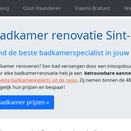
novatie Oost-Vlaanderen
Badkamer renovatie Sint-Pauw
burg
Oost-Vlaanderen
Vlaams-Brabant
We
adkamer renovatie Sint
nd de beste badkamerspecialist in jouw
kamer renoveren? Een bad vervangen door een inloopdo
r elke badkamerrenovatie heb je een
betrouwbare aann
este badkamerexperts uit de regio
. Zij nemen binnen de 4
gelijk hun prijzen en bespaar!
adkamer prijzen »