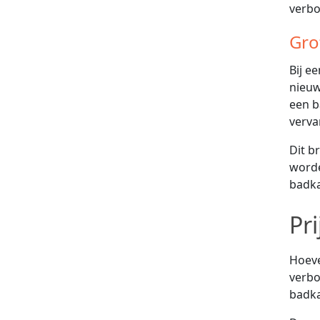
verbo
Gro
Bij e
nieuw
een b
verva
Dit b
worde
badka
Pr
Hoeve
verbo
badka