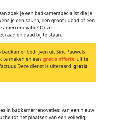
an zoek je een badkamerspecialist die je
ns je een sauna, een groot ligbad of een
adkamerrenovatie? Onze
t raad en daad bij te staan.
5 badkamer bedrijven uit Sint-Pauwels
ak te maken en een
gratis offerte
uit te
factuur. Deze dienst is uiteraard
gratis
aties in badkamerrenovaties: van een nieuw
he tot het plaatsen van een volledig