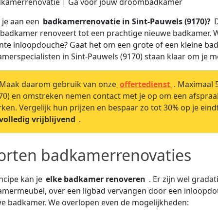
 je aan een
badkamerrenovatie in Sint-Pauwels (9170)?
D
badkamer renoveert tot een prachtige nieuwe badkamer. We
nte inloopdouche? Gaat het om een grote of een kleine b
merspecialisten in Sint-Pauwels (9170) staan klaar om je me
Maak daarom gebruik van onze
offertedienst
. Maximaal 
70) en omstreken nemen contact met je op om een afspra
ken. Vergelijk hun prijzen en bespaar zo tot 30% op je eind
volledig vrijblijvend
.
orten badkamerrenovaties
incipe kan je
elke badkamer renoveren
. Er zijn wel grad
mermeubel, over een ligbad vervangen door een inloopdouc
e badkamer. We overlopen even de mogelijkheden: