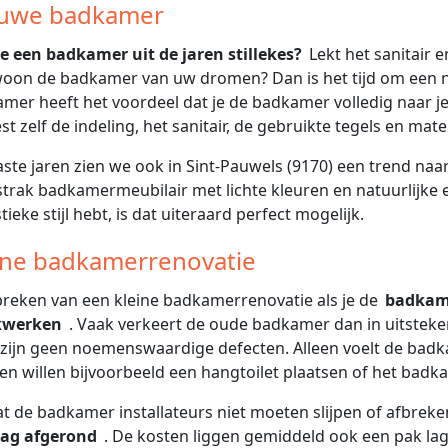
uwe badkamer
je een badkamer uit de jaren stillekes?
Lekt het sanitair 
oon de badkamer van uw dromen? Dan is het tijd om een 
mer heeft het voordeel dat je de badkamer volledig naar je e
st zelf de indeling, het sanitair, de gebruikte tegels en mater
aste jaren zien we ook in Sint-Pauwels (9170) een trend naa
trak badkamermeubilair met lichte kleuren en natuurlijke 
tieke stijl hebt, is dat uiteraard perfect mogelijk.
ine badkamerrenovatie
reken van een kleine badkamerrenovatie als je de
badkame
kwerken
. Vaak verkeert de oude badkamer dan in uitsteken
 zijn geen noemenswaardige defecten. Alleen voelt de ba
n willen bijvoorbeeld een hangtoilet plaatsen of het bad
 de badkamer installateurs niet moeten slijpen of afbreke
dag afgerond
. De kosten liggen gemiddeld ook een pak lag